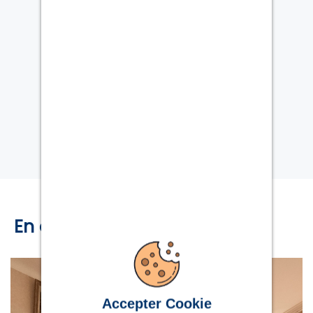
Honoraires de location :
120 €
Dépôt de garantie :
80 €
m²
SURFACE :
14
TYPE DE PARKING :
Externe
NIVEAU :
318
NUMÉRO DE LOT:
28
DISPONIBILITÉ :
123
ETAT GÉNÉRAL :
Très bon état
CATÉGORIE :
Garage / box
En découvrir plus :
Accepter Cookie