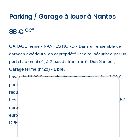
d'entreprise
Parking / Garage à louer à Nantes
Copropriété
CC*
88 €
Gestion
GARAGE fermé - NANTES NORD - Dans un ensemble de
garages extérieurs, en copropriété linéaire, sécurisée par un
Qui
portail automatisé, à 2 pas du tram (arrêt Dos Santos),
Garage fermé (n°28) - Libre.
sommes-
Loyer de 88,00 € par mois charges comprises dont 3,00 €
par mois de provision pour charges (soumis à la
nous
régularisation annuelle).
Les honoraires charge locataire sont de 120,00 € ( soit 8,57
Contact
euros/m² ) dont 42,42 € pour état des lieux ( soit 3,03
euros/m² ).
DPE ANCIENNE VERSION.
Extranet