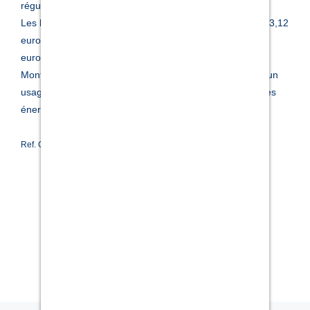
régularisation annuelle).
Les honoraires charge locataire sont de 237,47 € ( soit 13,12
euros/m² ) dont 54,84 € pour état des lieux ( soit 3,03
euros/m² ).
Montant estimé des dépenses annuelles d'énergie pour un
usage standard : entre 400 et 600 euros. Prix moyens des
énergies indexés en 2022.
Ref. GES13080121-135-314
MESSAGE
AJOUTER À MES FAVORIS
DÉPOSER MON DOSSIER