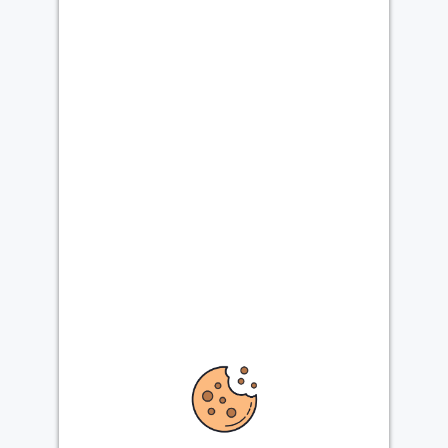
DÉTAIL
DPE
LOCALISATION
Honoraires de location :
237 €
Dépôt de garantie :
438 €
NUMÉRO ETAGE :
1
NOMBRE D'ÉTAGE(S) :
3
m²
SURFACE HABITABLE :
18
NOMBRE DE PIÈCE(S) :
1
ANNÉE DE CONSTRUCTION :
1994