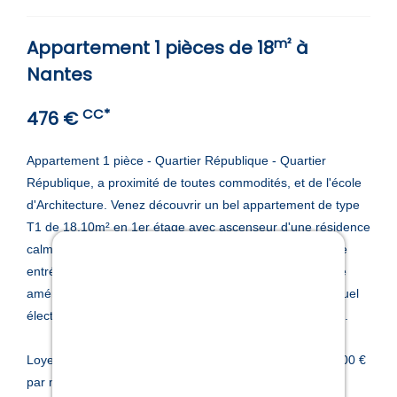
d'entreprise
m²
Appartement 1 pièces de 18
à
Copropriété
Nantes
CC*
476 €
Gestion
Appartement 1 pièce - Quartier République - Quartier
Qui
République, a proximité de toutes commodités, et de l'école
d'Architecture. Venez découvrir un bel appartement de type
sommes-
T1 de 18.10m² en 1er étage avec ascenseur d'une résidence
calme, bien entretenue et sécurisée. Il se compose d'une
nous
entrée avec placard, d'une pièce de vie avec coin cuisine
aménagée, d'une salle d'eau avec wc. Chauffage individuel
Contact
électrique. Le bien est soumis au statut de la copropriété.
Loyer de 476,19 € par mois charges comprises dont 38,00 €
Extranet
par mois de provision pour charges (soumis à la