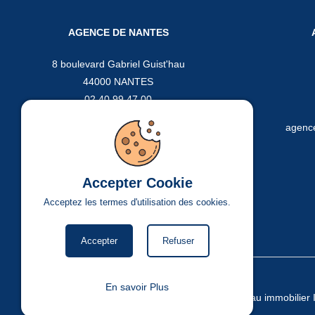
AGENCE DE NANTES
8 boulevard Gabriel Guist'hau
44000 NANTES
02 40 99 47 00
contact@piveteau-immo.fr
agenc
Accepter Cookie
Acceptez les termes d'utilisation des cookies.
Accepter
Refuser
En savoir Plus
Copyright © Piveteau immobilie